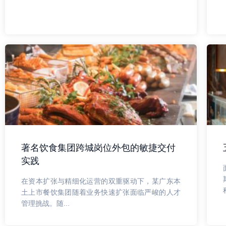
著名饮食集团跨城岗位外包的敏捷交付
实践
在资本扩张与精细化运营的双重驱动下，某广东本
土上市餐饮集团随着业务快速扩张面临严峻的人才
管理挑战。随...