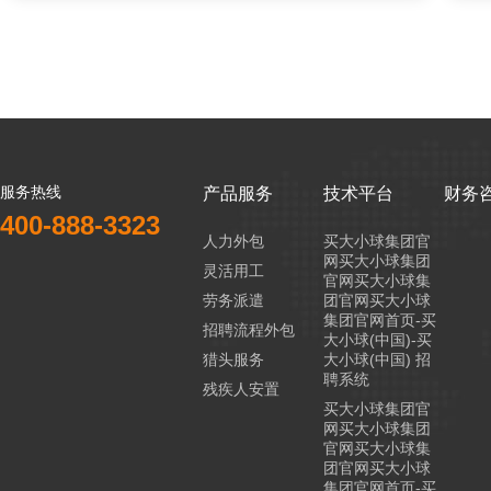
服务热线
产品服务
技术平台
财务
400-888-3323
人力外包
买大小球集团官
网买大小球集团
灵活用工
官网买大小球集
劳务派遣
团官网买大小球
集团官网首页-买
招聘流程外包
大小球(中国)-买
猎头服务
大小球(中国) 招
聘系统
残疾人安置
买大小球集团官
网买大小球集团
官网买大小球集
团官网买大小球
集团官网首页-买