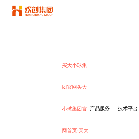
买大小球集团官网买大小球集团官网
首页-买大小球(中国)
买大小球集
团官网买大
党支活动
产品服务
技术平台
小球集团官
The Party's Branch Activities
网首页-买大