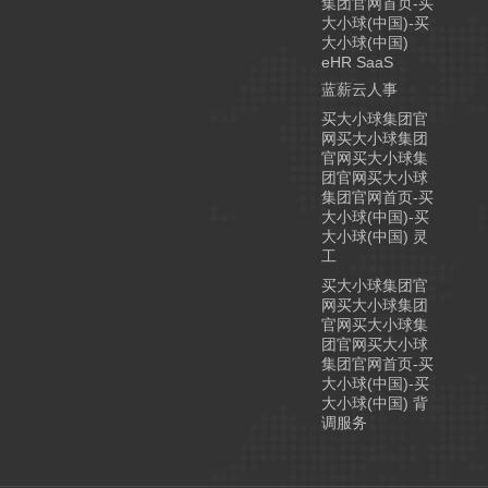
集团官网首页-买
大小球(中国)-买
大小球(中国)
eHR SaaS
蓝薪云人事
买大小球集团官
网买大小球集团
官网买大小球集
团官网买大小球
集团官网首页-买
大小球(中国)-买
大小球(中国) 灵
工
买大小球集团官
网买大小球集团
官网买大小球集
团官网买大小球
集团官网首页-买
大小球(中国)-买
大小球(中国) 背
调服务