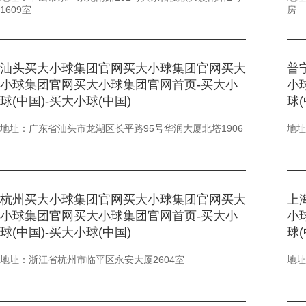
1609室
房
汕头买大小球集团官网买大小球集团官网买大
普
小球集团官网买大小球集团官网首页-买大小
小
球(中国)-买大小球(中国)
球(
地址：广东省汕头市龙湖区长平路95号华润大厦北塔1906
地址
杭州买大小球集团官网买大小球集团官网买大
上
小球集团官网买大小球集团官网首页-买大小
小
球(中国)-买大小球(中国)
球(
地址：浙江省杭州市临平区永安大厦2604室
地址