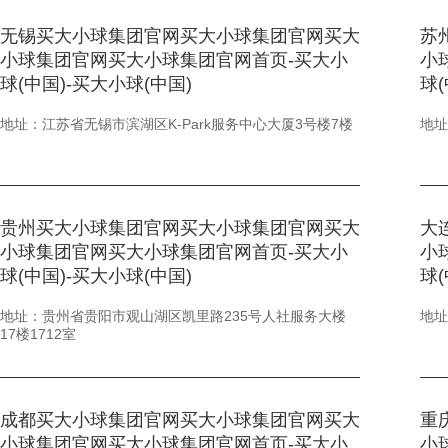
无锡买大小球集团官网买大小球集团官网买大
苏
小球集团官网买大小球集团官网首页-买大小
小
球(中国)-买大小球(中国)
球(
地址：江苏省无锡市滨湖区K-Park服务中心大厦3号楼7楼
地址
贵州买大小球集团官网买大小球集团官网买大
大
小球集团官网买大小球集团官网首页-买大小
小
球(中国)-买大小球(中国)
球(
地址：贵州省贵阳市观山湖区凯里路235号人社服务大楼
地址
17楼1712室
成都买大小球集团官网买大小球集团官网买大
重
小球集团官网买大小球集团官网首页-买大小
小