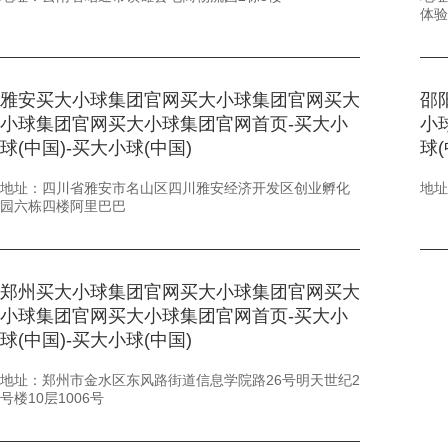
体验
雅安买大小球集团官网买大小球集团官网买大
邵
小球集团官网买大小球集团官网首页-买大小
小
球(中国)-买大小球(中国)
球(
地址：四川省雅安市名山区四川雅安经济开发区创业孵化
地址
园六栋四楼阿里巴巴
郑州买大小球集团官网买大小球集团官网买大
小球集团官网买大小球集团官网首页-买大小
球(中国)-买大小球(中国)
地址：郑州市金水区东风路街道信息学院路26号明天世纪2
号楼10层1006号