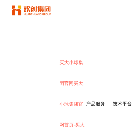
买大小球集团官网买大小球集团官网
首页-买大小球(中国)
买大小球集
团官网买大
项目概况
买大小球集团官网买大小球集团官网买大小球集团
产品服务
技术平台
小球集团官
球(中国)-买大小球(中国) 集团总部大厦位于广
隧道交叉旁，项目占地面积8594.43㎡，总建筑面积
大小球集团官网买大小球集团官网买大小球集团官网首
网首页-买大
国) 集团总部大厦地上 2 栋塔楼，其中产业用房塔楼 2