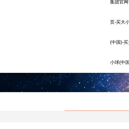
集团官网
页-买大
(中国)-
小球(中国