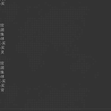
-买
团官
集团
球集
小球
-买
-买
 灵
团官
集团
球集
小球
-买
-买
 背