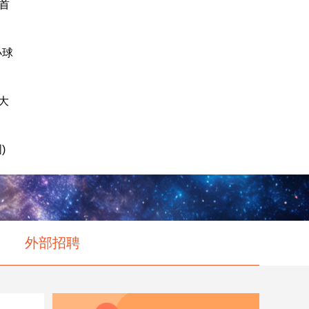
首
小球
买大
)
外部招聘