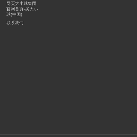
网买大小球集团
官网首页-买大小
球(中国)
联系我们