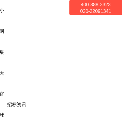
400-888-3323
小
020-22091341
网
集
大
官
招标资讯
球