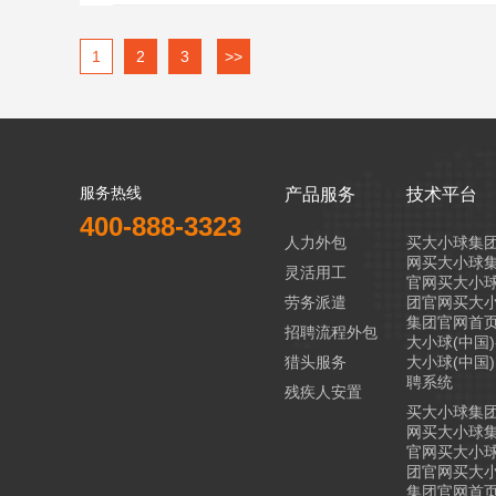
1
2
3
>>
服务热线
产品服务
技术平台
400-888-3323
人力外包
买大小球集
网买大小球
灵活用工
官网买大小
劳务派遣
团官网买大
集团官网首页
招聘流程外包
大小球(中国)
猎头服务
大小球(中国)
聘系统
残疾人安置
买大小球集
网买大小球
官网买大小
团官网买大
集团官网首页