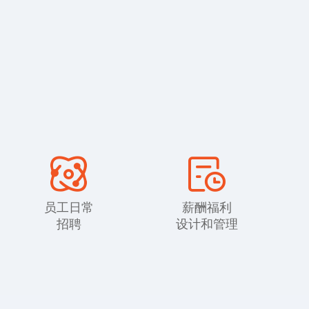
员工日常
薪酬福利
招聘
设计和管理