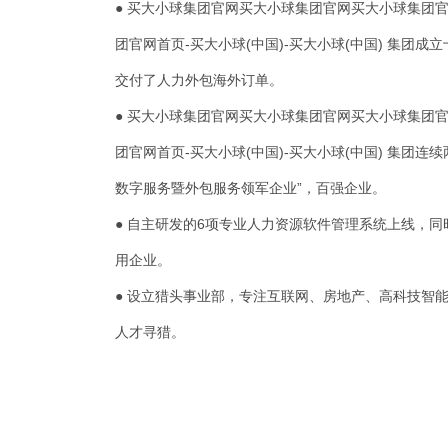
● 买大小球集团官网买大小球集团官网买大小球集团
团官网首页-买大小球(中国)-买大小球(中国) 集团成
交付了人力外包海外订单。
● 买大小球集团官网买大小球集团官网买大小球集团
团官网首页-买大小球(中国)-买大小球(中国) 集团连
数字服务暨外包服务领军企业”，百强企业。
● 自主研发的6项专业人力资源软件管理系统上线，同
用企业。
● 设立猎头事业部，专注互联网、房地产、高科技智
人才寻猎。