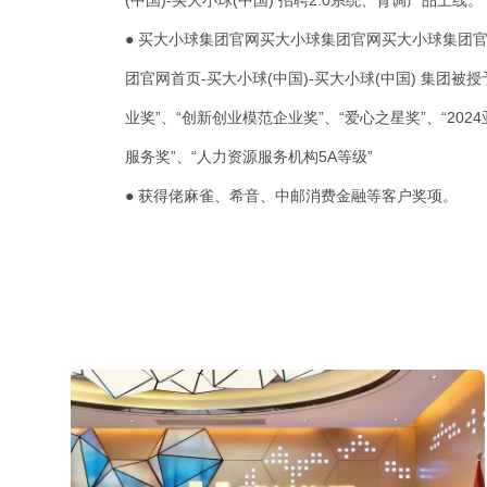
(中国)-买大小球(中国) 招聘2.0系统、背调产品上线。
● 买大小球集团官网买大小球集团官网买大小球集团
团官网首页-买大小球(中国)-买大小球(中国) 集团被
业奖”、“创新创业模范企业奖”、“爱心之星奖”、“202
服务奖”、“人力资源服务机构5A等级”
● 获得佬麻雀、希音、中邮消费金融等客户奖项。