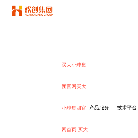
买大小球集团官网买大小球集团官网
首页-买大小球(中国)
买大小球集
团官网买大
走进买大小球集团
产品服务
技术平台
小球集团官
官网买大小球集团
官网买大小球集团
网首页-买大