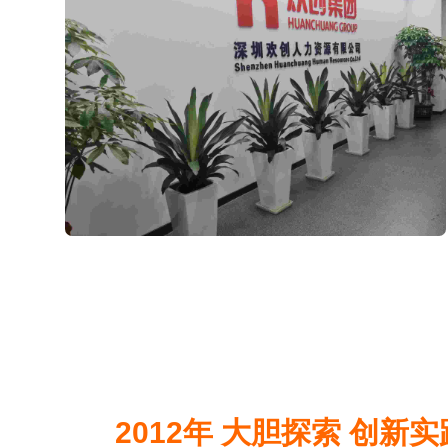
2012年 大胆探索 创新实