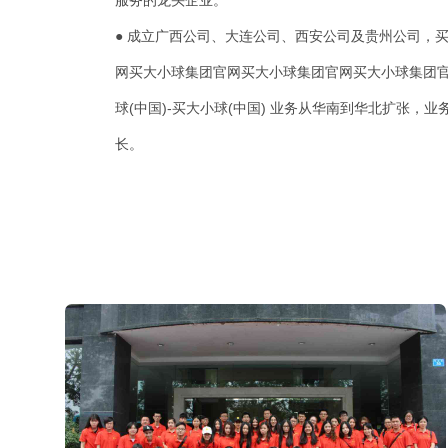
服务的龙头企业。
● 成立广西公司、大连公司、西安公司及贵州公司，
网买大小球集团官网买大小球集团官网买大小球集团官
球(中国)-买大小球(中国) 业务从华南到华北扩张，业
长。