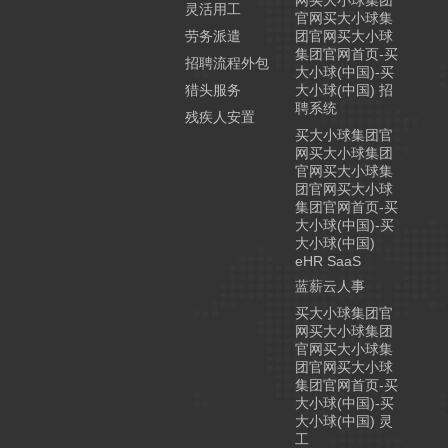
灵活用工
官网买大小球集
劳务派遣
团官网买大小球
集团官网首页-买
招聘流程外包
大小球(中国)-买
猎头服务
大小球(中国) 招
聘系统
残疾人安置
买大小球集团官
网买大小球集团
官网买大小球集
团官网买大小球
集团官网首页-买
大小球(中国)-买
大小球(中国)
eHR SaaS
蓝薪云人事
买大小球集团官
网买大小球集团
官网买大小球集
团官网买大小球
集团官网首页-买
大小球(中国)-买
大小球(中国) 灵
工