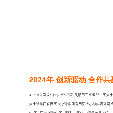
2024年 创新驱动 合作共
● 上海公司成立猎头事业部和灵活用工事业部，买大
大小球集团官网买大小球集团官网买大小球集团官网首