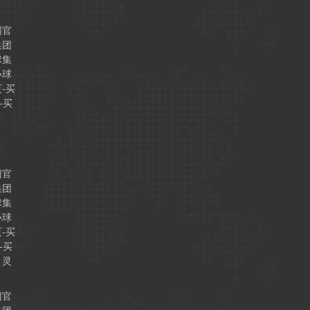
团官
集团
球集
小球
-买
-买
团官
集团
球集
小球
-买
-买
 灵
团官