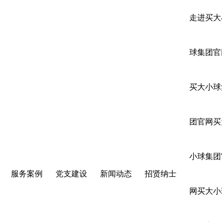
大小球(中国)
走进买大
球集团官
买大小球
团官网买
人力治理难题
小球集团
服务案例
党支建设
新闻动态
招贤纳士
网买大小