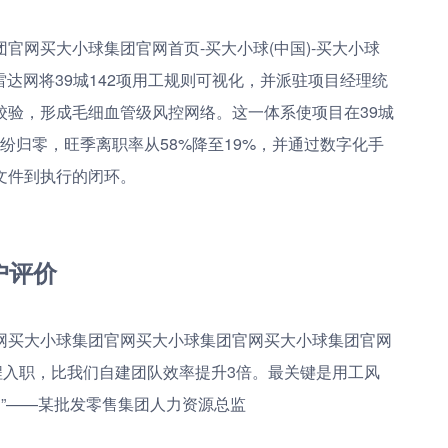
官网买大小球集团官网首页-买大小球(中国)-买大小球
策雷达网将39城142项用工规则可视化，并派驻项目经理统
校验，形成毛细血管级风控网络。这一体系使项目在39城
纠纷归零，旺季离职率从58%降至19%，并通过数字化手
文件到执行的闭环。
户评价
官网买大小球集团官网买大小球集团官网买大小球集团官网
全流程入职，比我们自建团队效率提升3倍。最关键是用工风
。”——某批发零售集团人力资源总监