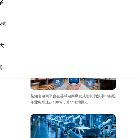
首
小球
推荐案例
买大
)
某知名电商平台在县域电商爆发式增长的浪潮中实现
年业务增速超100%，其华南地区江...