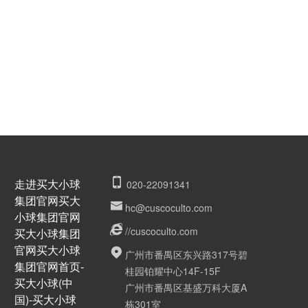
走进买大小球
020-22091341
集团官网买大
hc@cuscoculto.com
小球集团官网
//cuscoculto.com
买大小球集团
官网买大小球
广州市番禺区东兴路317号碧
集团官网首页-
桂园铂耀中心14F-15F
买大小球(中
广州市番禺区基盛万科大厦A
国)-买大小球
栋301室