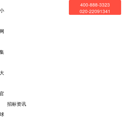
400-888-3323
小
020-22091341
网
集
大
官
招标资讯
球