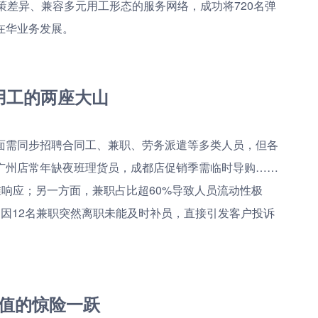
越政策差异、兼容多元用工形态的服务网络，成功将720名弹
在华业务发展。
用工的两座大山
面需同步招聘合同工、兼职、劳务派遣等多类人员，但各
广州店常年缺夜班理货员，成都店促销季需临时导购……
准响应；另一方面，兼职占比超60%导致人员流动性极
因12名兼职突然离职未能及时补员，直接引发客户投诉
值的惊险一跃