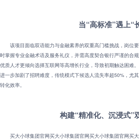
当“高标准”遇上“
该项目面临双语能力与金融素养的双重高门槛挑战，岗位
时掌握专业金融术语及服务礼仪，并需高度契合银行严谨的合规
优质人才更倾向选择互联网等高增长行业，导致初期触达困难。
进一步加剧了招聘难度，传统模式下候选人流失率超50%，尤
转化效率。
构建“精准化、沉浸式”
买大小球集团官网买大小球集团官网买大小球集团官网买大小