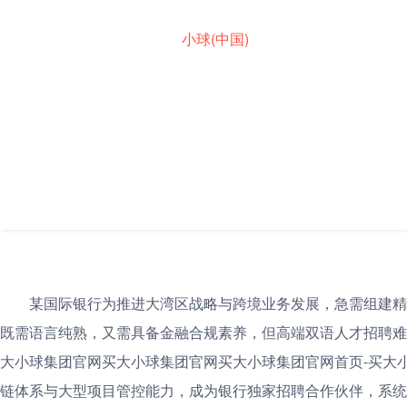
小球(中国)
所在行业：金融业
行业地位：银行国际化榜首
合作覆盖：深圳
合作内容：RPO
某国际银行为推进大湾区战略与跨境业务发展，急需组建
既需语言纯熟，又需具备金融合规素养，但高端双语人才招聘难
大小球集团官网买大小球集团官网买大小球集团官网首页-买大小球
链体系与大型项目管控能力，成为银行独家招聘合作伙伴，系统