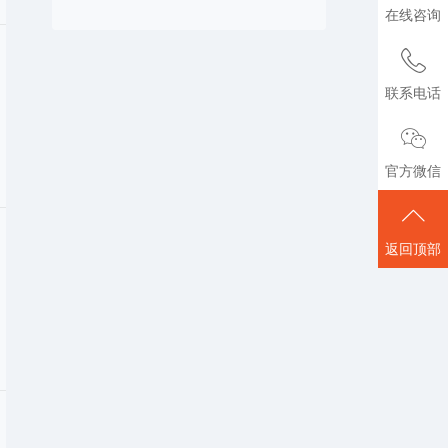
在线咨询
联系电话
官方微信
返回顶部