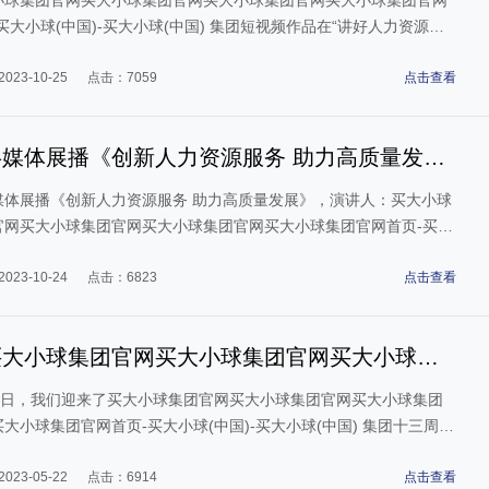
小球集团官网买大小球集团官网买大小球集团官网买大小球集团官网
小球(中国) 集团短视频作品在“讲好人力资源故
买大小球(中国)-买大小球(中国) 集团短视频作品在“讲好人力资源故
，传播行业正能量
传播行业正能量”活动中荣获一等奖。祝贺买大小球集团官网买大小球
官网买大小球集团官网买大小球集团官网首页-买大小球(中国)-买大小
023-10-25
点击：7059
点击查看
国) 集团！
共媒体展播《创新人力资源服务 助力高质量发
》
媒体展播《创新人力资源服务 助力高质量发展》，演讲人：买大小球
官网买大小球集团官网买大小球集团官网买大小球集团官网首页-买大
中国)-买大小球(中国) 大学校长陈淼。
023-10-24
点击：6823
点击查看
买大小球集团官网买大小球集团官网买大小球集
网买大小球集团官网首页-买大小球(中国)-买大
21日，我们迎来了买大小球集团官网买大小球集团官网买大小球集团
(中国) 集团13周年生日快乐！
大小球集团官网首页-买大小球(中国)-买大小球(中国) 集团十三周岁
日。
023-05-22
点击：6914
点击查看