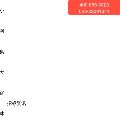
400-888-3323
小
020-22091341
网
集
球集团官网首页-买大
大
官
招标资讯
球