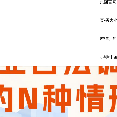
集团官网
页-买大
(中国)-
小球(中国