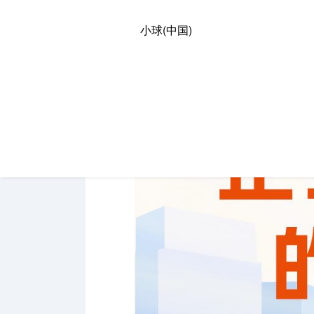
小球(中国)