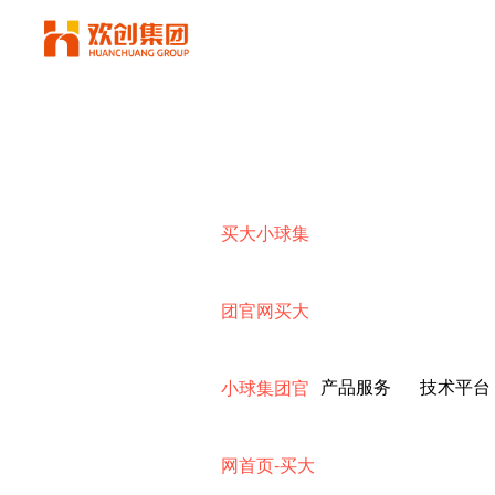
买大小球集团官网买大小球集团官网首页-买
买大小球集
集团新闻
集
团官网买大
欢享
欢享
产品服务
技术平台
小球集团官
圈。
时间：2
网首页-买大