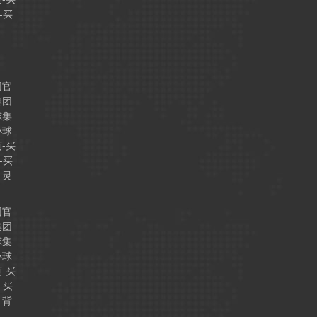
-买
团官
集团
球集
小球
-买
-买
 灵
团官
集团
球集
小球
-买
-买
 背