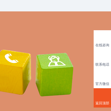
在线咨询
联系电话
官方微信
返回顶部