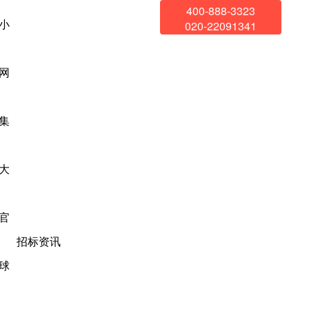
400-888-3323
小
020-22091341
网
集
动态
大
官
招标资讯
球