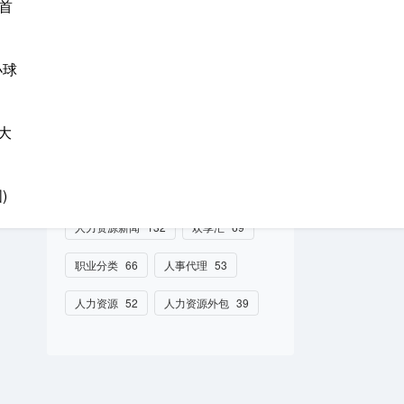
热门标签
首
买大小球集团官网买大小球集团官网买
大小球集团官网买大小球集团官网首
小球
页-买大小球(中国)-买大小球(中国) 集
团
343
买大
人力外包
254
劳务派遣
188
灵活用工
150
)
人力资源新闻
132
欢享汇
69
职业分类
66
人事代理
53
人力资源
52
人力资源外包
39