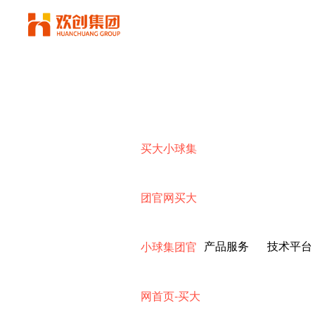
买大小球集团官网买大小球集团官网首页-
买大小球(中国)
买大小球集
集团新闻
集团风采
团官网买大
产品服务
技术平台
小球集团官
人力资讯
行业动态
网首页-买大
劳务派遣：企业合规用工与员工发展的