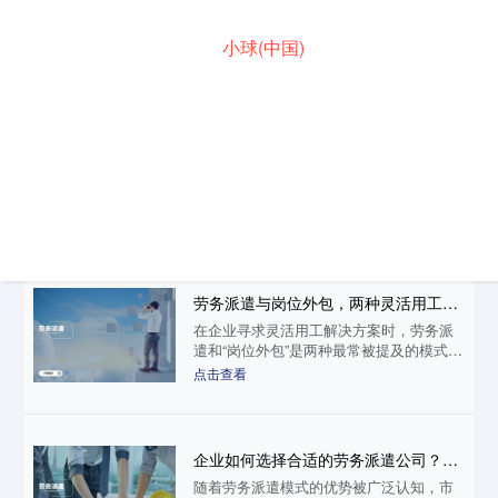
双赢之道
随着劳务派遣用工模式的普及，如何切实
保障派遣员工的合法权益，成为用工企
小球(中国)
业、派遣机构乃至社会关注的焦点。规范
点击查看
的劳务派遣绝非简单的责任转移，而是构
建一个能实现企业合规用工与员工稳定发
展双重目标的良性生态系统。对用工企业
而言，保障派遣员工权益首先
聚焦行业：劳务派遣在服务业与制造业
中的创新应用
劳务派遣的应用早已超越传统的辅助岗
位，在不同行业中被赋予了新的内涵和价
值。尤其在服务业和制造业这两大用工密
点击查看
集型产业，其创新应用模式正帮助企业应
对独特的挑战。在服务业（如零售、餐
饮、物流）的应用： 服务业面临客流高峰
低谷明显、员工流动率高、培
劳务派遣与岗位外包，两种灵活用工模
式如何区分与选择？
在企业寻求灵活用工解决方案时，劳务派
遣和“岗位外包”是两种最常被提及的模式。
虽然它们都能帮助企业实现弹性用人，但
点击查看
在法律关系、管理责任和适用场景上有着
本质区别，正确选择才能最大化价值。核
心区别在于“管人”还是“管事”。 在劳务派遣
关系中，强调
企业如何选择合适的劳务派遣公司？五
大关键因素不容忽视
随着劳务派遣模式的优势被广泛认知，市