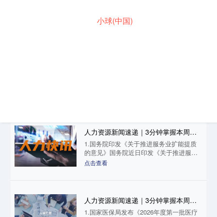
盘点
欢享汇，专为企业领袖、高层管理者及人
力资源精英精心策划的知识共享圈。
小球(中国)
点击查看
人力资源新闻速递｜3分钟掌握本周国
内人力快讯
1.人社部今年已颁布51个国家职业标准实
现动态优化近日，人力资源社会保障部举
行例行新闻发布会。人力资源社会保障部
点击查看
职业能力建设司副司长翟涛在会上介绍，
今年以来，已颁布了51个国家职业标准。
其中，人社部单独颁布的23个，与工业和
信息化部、生态环
人力资源新闻速递｜3分钟掌握本周国
内人力快讯
1.国务院印发《关于推进服务业扩能提质
的意见》国务院近日印发《关于推进服务
业扩能提质的意见》。这份关乎国民经济
点击查看
发展、牵连千家万户生活的重磅文件，明
确划定了未来发展的清晰目标——到2030
年，服务业总规模迈上100万亿元台阶。数
据显示，202
人力资源新闻速递｜3分钟掌握本周国
内人力快讯
1.国家医保局发布《2026年度第一批医疗